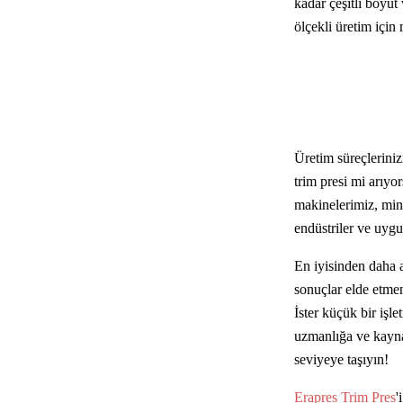
kadar çeşitli boyut
ölçekli üretim için m
Üretim süreçleriniz
trim presi mi arıy
makinelerimiz, mini
endüstriler ve uygul
En iyisinden daha a
sonuçlar elde etmen
İster küçük bir işle
uzmanlığa ve kayna
seviyeye taşıyın!
Erapres Trim Pres
'