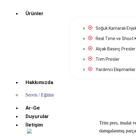
Ürünler
Soğuk Kamaralı Enjek
Real Time ve Shoot 
Alçak Basınç Presler
Trim Presler
Trim Presler
/
Yardımcı Ekipmanlar
Hakkımızda
Servis / Eğitim
Ar-Ge
Duyurular
Trim pres, imalat v
İletişim
damgalanmış parçala