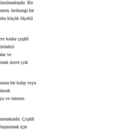
llanılmaktadır. Bir
istem, herhangi bir
daha küçük ölçekli
re kadar çeşitli
ürünleri
alar ve
olmak üzere çok
turan bir kalıp veya
olarak
aya ve istenen
namaktadır. Çeşitli
oluşturmak için