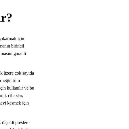
ır?
 çıkarmak için
manın birincil
lmasını garanti
mak üzere çok sayıda
Örneğin trim
çin kullanılır ve bu
nik cihazlar,
emeyi kesmek için
 ölçekli preslere