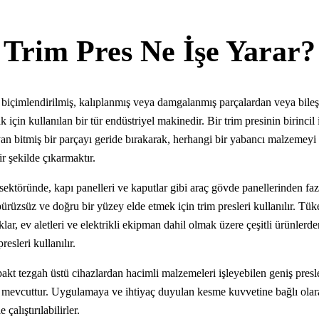
Trim Pres Ne İşe Yarar?
, biçimlendirilmiş, kalıplanmış veya damgalanmış parçalardan veya bileş
çin kullanılan bir tür endüstriyel makinedir. Bir trim presinin birincil i
ayan bitmiş bir parçayı geride bırakarak, herhangi bir yabancı malzemeyi
r şekilde çıkarmaktır.
ektöründe, kapı panelleri ve kaputlar gibi araç gövde panellerinden fa
pürüzsüz ve doğru bir yüzey elde etmek için trim presleri kullanılır. Tük
ar, ev aletleri ve elektrikli ekipman dahil olmak üzere çeşitli ürünlerden
resleri kullanılır.
akt tezgah üstü cihazlardan hacimli malzemeleri işleyebilen geniş presle
a mevcuttur. Uygulamaya ve ihtiyaç duyulan kesme kuvvetine bağlı olar
çalıştırılabilirler.