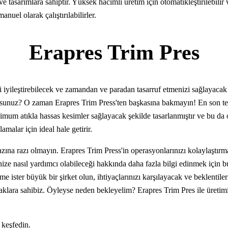
 ve tasarımlara sahiptir. Yüksek hacimli üretim için otomatikleştirilebili
anuel olarak çalıştırılabilirler.
Erapres Trim Pres
i iyileştirebilecek ve zamandan ve paradan tasarruf etmenizi sağlayacak 
orsunuz? O zaman Erapres Trim Press'ten başkasına bakmayın! En son te
mum atıkla hassas kesimler sağlayacak şekilde tasarlanmıştır ve bu da on
amalar için ideal hale getirir.
zına razı olmayın. Erapres Trim Press'in operasyonlarınızı kolaylaştırm
ize nasıl yardımcı olabileceği hakkında daha fazla bilgi edinmek için b
tme ister büyük bir şirket olun, ihtiyaçlarınızı karşılayacak ve beklentile
klara sahibiz. Öyleyse neden bekleyelim? Erapres Trim Pres ile üretimi
i
keşfedin.