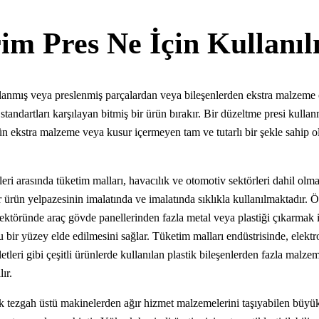
im Pres Ne İçin Kullanıl
ıplanmış veya preslenmiş parçalardan veya bileşenlerden ekstra malzeme
 standartları karşılayan bitmiş bir ürün bırakır. Bir düzeltme presi kullan
n ekstra malzeme veya kusur içermeyen tam ve tutarlı bir şekle sahip o
rleri arasında tüketim malları, havacılık ve otomotiv sektörleri dahil ol
r ürün yelpazesinin imalatında ve imalatında sıklıkla kullanılmaktadır. 
sektöründe araç gövde panellerinden fazla metal veya plastiği çıkarmak i
bir yüzey elde edilmesini sağlar. Tüketim malları endüstrisinde, elektro
etleri gibi çeşitli ürünlerde kullanılan plastik bileşenlerden fazla malz
lır.
k tezgah üstü makinelerden ağır hizmet malzemelerini taşıyabilen büyük