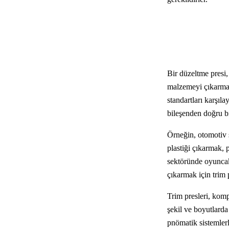
Bir düzeltme presi
malzemeyi çıkarmak i
standartları karşıl
bileşenden doğru bi
Örneğin, otomotiv s
plastiği çıkarmak, 
sektöründe oyuncakl
çıkarmak için trim p
Trim presleri, komp
şekil ve boyutlard
pnömatik sistemlerle 