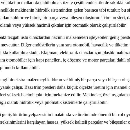
 ve tüketim malları da dahil olmak üzere çeşitli endüstrilerde sıklıkla ku
enellikle makinenin hidrolik sisteminden gelen basınca tabi tutulur; bu s
adan kaldırır ve bitmiş bir parça veya bileşen oluşturur. Trim presleri, 
larak veya yüksek hacimli çıktılar için otomatik olarak çalıştırılabilir.
akt tezgah üstü cihazlardan hacimli malzemeleri işleyebilen geniş presle
 mevcuttur. Diğer endüstrilerin yanı sıra otomobil, havacılık ve tüketim 
klıkla kullanılmaktadır. Ekipman, elektronik cihazlar için plastik mahfaz
ıra otomobiller için kapı panelleri, iç döşeme ve motor parçaları dahil 
apımında kullanılabilir.
hangi bir ekstra malzemeyi kaldıran ve bitmiş bir parça veya bileşen oluş
yarak çalışır. Bazı trim presleri daha küçük ölçekte üretim için manuel 
ğerleri yüksek hacimli çıktı için mekanize edilir. Makineler, özel uygulam
lı olarak hidrolik veya pnömatik sistemlerle çalıştırılabilir.
ri geniş bir ürün yelpazesinin imalatında ve üretiminde önemli bir rol oy
ereksinimlerini karşılayan hassas, yüksek kaliteli parçalar ve bileşenler 