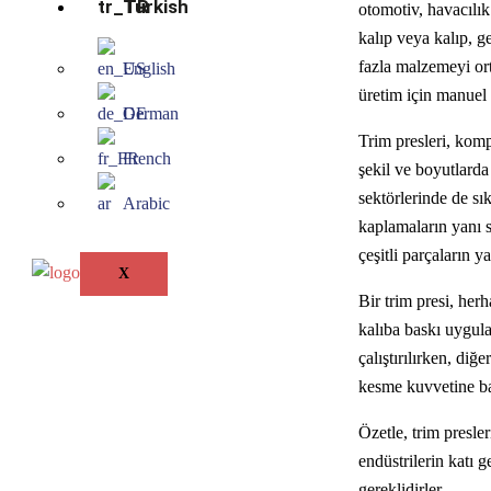
Turkish
otomotiv, havacılık
kalıp veya kalıp, g
fazla malzemeyi ort
English
üretim için manuel o
German
Trim presleri, komp
French
şekil ve boyutlarda
sektörlerinde de sı
Arabic
kaplamaların yanı s
çeşitli parçaların y
X
Bir trim presi, her
kalıba baskı uygula
çalıştırılırken, di
kesme kuvvetine bağ
Özetle, trim presle
endüstrilerin katı g
gereklidirler.