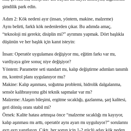
şimdilik park edin.
Adım 2: Kök nedeni ayır (insan, yöntem, makine, malzeme)
Aynı belirti, farklı kök nedenlerden çıkar. Bu adımda amaç,
“teknoloji mi gerekir, disiplin mi?” ayrımını yapmak. Dört başlıkla
düşünün ve her başlık için kanıt isteyin:
İnsan: Operatör uygulaması değişiyor mu, eğitim farkı var mı,
vardiyaya göre sonuç niye değişiyor?
Yöntem: Parametre seti standart mı, kalıp değiştirme adımları tanımlı
mı, kontrol planı uygulanıyor mu?
Makine: Kalıp aşınması, soğutma problemi, hidrolik dalgalanma,
sensör kalibrasyonu gibi teknik sapmalar var mı?
Malzeme: Alaşım bileşimi, ergitme sıcaklığı, gazlanma, şarj kalitesi,
geri dönüş oranı stabil mi?
Örnek: Kalite hatası artmışsa önce “malzeme sıcaklığı mı kayıyor,
kalıp aşınması mı arttı, operatör aynı ayarı mı uyguluyor?” sorularını
ayrı ayrı yanıtlayın. Çıktı, her sorun için 1-2 güçlü aday kök neden