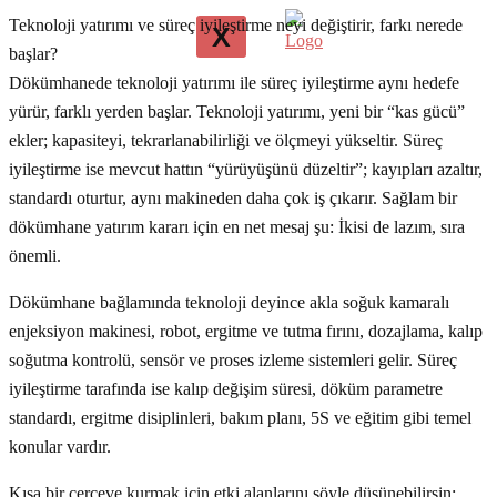
Teknoloji yatırımı ve süreç iyileştirme neyi değiştirir, farkı nerede
X
başlar?
Dökümhanede teknoloji yatırımı ile süreç iyileştirme aynı hedefe
yürür, farklı yerden başlar. Teknoloji yatırımı, yeni bir “kas gücü”
ekler; kapasiteyi, tekrarlanabilirliği ve ölçmeyi yükseltir. Süreç
iyileştirme ise mevcut hattın “yürüyüşünü düzeltir”; kayıpları azaltır,
standardı oturtur, aynı makineden daha çok iş çıkarır. Sağlam bir
dökümhane yatırım kararı için en net mesaj şu: İkisi de lazım, sıra
önemli.
Dökümhane bağlamında teknoloji deyince akla soğuk kamaralı
enjeksiyon makinesi, robot, ergitme ve tutma fırını, dozajlama, kalıp
soğutma kontrolü, sensör ve proses izleme sistemleri gelir. Süreç
iyileştirme tarafında ise kalıp değişim süresi, döküm parametre
standardı, ergitme disiplinleri, bakım planı, 5S ve eğitim gibi temel
konular vardır.
Kısa bir çerçeve kurmak için etki alanlarını şöyle düşünebilirsin: