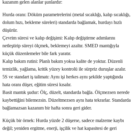
kazanım gelen alanlar şunlardır:
Hurda oranı: Döküm parametrelerini (metal sıcaklığı, kalıp sıcaklığı,
dolum hızı, bekleme süreleri) standarda bağlamak, hurdayı hızlı
düşürür.
Çevrim süresi ve kalıp değişimi: Kalıp değiştirme adımlarını
netleştirip süreyi ölçmek, beklemeyi azaltır. SMED mantığıyla
küçük düzenlemeler bile fark yaratır.
Kalıp bakım rutini: Planlı bakım yoksa kalite de yoktur. Düzenli
temizlik, yağlama, kritik yüzey kontrolü ile sürpriz duruşlar azalır.
5S ve standart iş talimatı: Aynı işi herkes aynı şekilde yaptığında
hata oranı düşer, eğitim süresi kısalır.
Basit mantık şudur: Ölç, düzelt, standarda bağla. Ölçmezsen nerede
kaybettiğini bilemezsin. Düzeltmezsen aynı hata tekrarlar. Standarda
bağlamazsan kazanım bir hafta sonra geri gider.
Küçük bir örnek: Hurda yüzde 2 düşerse, sadece malzeme kaybı
değil; yeniden ergitme, enerji, işçilik ve hat kapasitesi de geri