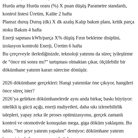
Hurda artışı Hurda oranı (%) X puan düşüş Parametre standardı,
kontrol listesi Üretim, Kalite 2 hafta
Plansız duruş Duruş (dk) X dk azalış Kalıp bakım planı, kritik parça
stoku Bakım 4 hafta
Enerji sapması kWh/parça X% düşüş Fırın bekleme disiplini,
izolasyon kontrolü Enerji, Üretim 6 hafta
Bu çerçeveyle ilerlediğinizde, teknoloji yatırımı da süreç iyileştirme
de “önce mi sonra mı?” tartışması olmaktan çıkar, ölçülebilir bir
dökümhane yatırım kararı sürecine dönüşür.
2026 dökümhane gerçekleri: Hangi yatırımlar öne çıkıyor, hangileri
önce süreç ister?
2026’ya gelirken dökümhanelerde aynı anda birkaç baskı büyüyor:
nitelikli iş gücü açığı, enerji maliyetleri, daha sıkı izlenebilirlik
talepleri, yapay zeka ile proses optimizasyonu, gerçek zamanlı
kontrol ve otomotivde konuşulan mega, giga döküm yaklaşımı. Bu
tablo, “her şeye yatırım yapalım” demiyor; dökümhane yatırım