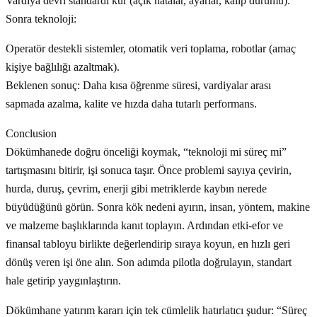
Vardiya devri standardı kur (açık hatalar, ayarlar, kalıp durumu).
Sonra teknoloji:
Operatör destekli sistemler, otomatik veri toplama, robotlar (amaç
kişiye bağlılığı azaltmak).
Beklenen sonuç: Daha kısa öğrenme süresi, vardiyalar arası
sapmada azalma, kalite ve hızda daha tutarlı performans.
Conclusion
Dökümhanede doğru önceliği koymak, “teknoloji mi süreç mi”
tartışmasını bitirir, işi sonuca taşır. Önce problemi sayıya çevirin,
hurda, duruş, çevrim, enerji gibi metriklerde kaybın nerede
büyüdüğünü görün. Sonra kök nedeni ayırın, insan, yöntem, makine
ve malzeme başlıklarında kanıt toplayın. Ardından etki-efor ve
finansal tabloyu birlikte değerlendirip sıraya koyun, en hızlı geri
dönüş veren işi öne alın. Son adımda pilotla doğrulayın, standart
hale getirip yaygınlaştırın.
Dökümhane yatırım kararı için tek cümlelik hatırlatıcı şudur: “Süreç