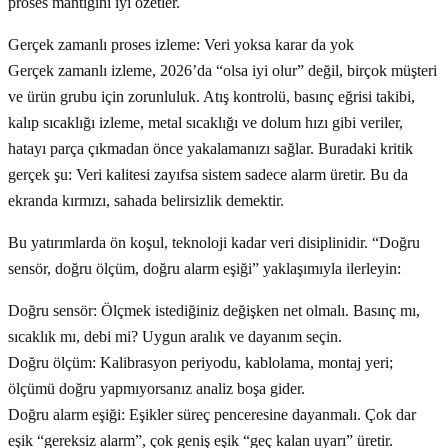
proses mantığını iyi özetler.
Gerçek zamanlı proses izleme: Veri yoksa karar da yok
Gerçek zamanlı izleme, 2026’da “olsa iyi olur” değil, birçok müşteri
ve ürün grubu için zorunluluk. Atış kontrolü, basınç eğrisi takibi,
kalıp sıcaklığı izleme, metal sıcaklığı ve dolum hızı gibi veriler,
hatayı parça çıkmadan önce yakalamanızı sağlar. Buradaki kritik
gerçek şu: Veri kalitesi zayıfsa sistem sadece alarm üretir. Bu da
ekranda kırmızı, sahada belirsizlik demektir.
Bu yatırımlarda ön koşul, teknoloji kadar veri disiplinidir. “Doğru
sensör, doğru ölçüm, doğru alarm eşiği” yaklaşımıyla ilerleyin:
Doğru sensör: Ölçmek istediğiniz değişken net olmalı. Basınç mı,
sıcaklık mı, debi mi? Uygun aralık ve dayanım seçin.
Doğru ölçüm: Kalibrasyon periyodu, kablolama, montaj yeri;
ölçümü doğru yapmıyorsanız analiz boşa gider.
Doğru alarm eşiği: Eşikler süreç penceresine dayanmalı. Çok dar
eşik “gereksiz alarm”, çok geniş eşik “geç kalan uyarı” üretir.