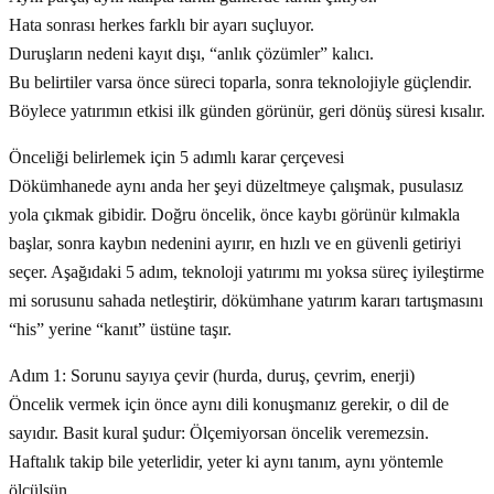
Hata sonrası herkes farklı bir ayarı suçluyor.
Duruşların nedeni kayıt dışı, “anlık çözümler” kalıcı.
Bu belirtiler varsa önce süreci toparla, sonra teknolojiyle güçlendir.
Böylece yatırımın etkisi ilk günden görünür, geri dönüş süresi kısalır.
Önceliği belirlemek için 5 adımlı karar çerçevesi
Dökümhanede aynı anda her şeyi düzeltmeye çalışmak, pusulasız
yola çıkmak gibidir. Doğru öncelik, önce kaybı görünür kılmakla
başlar, sonra kaybın nedenini ayırır, en hızlı ve en güvenli getiriyi
seçer. Aşağıdaki 5 adım, teknoloji yatırımı mı yoksa süreç iyileştirme
mi sorusunu sahada netleştirir, dökümhane yatırım kararı tartışmasını
“his” yerine “kanıt” üstüne taşır.
Adım 1: Sorunu sayıya çevir (hurda, duruş, çevrim, enerji)
Öncelik vermek için önce aynı dili konuşmanız gerekir, o dil de
sayıdır. Basit kural şudur: Ölçemiyorsan öncelik veremezsin.
Haftalık takip bile yeterlidir, yeter ki aynı tanım, aynı yöntemle
ölçülsün.