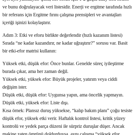
ve bunu doğrulayacak veri listesidir. Enerji ve ergitme tarafında hızlı
bir referans için Ergitme fırını çalışma prensipleri ve avantajları
içeriği işinizi kolaylaştırır.
Adım 3: Etki ve eforu birlikte değerlendir (hızlı kazanım listesi)
Sırada “ne kadar kazandırır, ne kadar uğraştırır?” sorusu var. Basit
bir etki-efor matrisi kullanın:
Yüksek etki, düşük efor: Önce bunlar. Genelde süreç iyileştirme
burada çıkar, ama her zaman değil.
Yüksek etki, yüksek efor: Büyük projeler, yatırım veya ciddi
değişim ister.
Düşük etki, düşük efor: Uygunsa yapın, ama öncelik yapmayın.
Düşük etki, yüksek efor: Liste dışı.
Kısa örnek: Plansız duruş yüksekse, “kalıp bakım planı” çoğu tesiste
düşük efor, yüksek etki verir. Haftalık kontrol listesi, kritik yüzey
kontrolü ve yedek parça düzeni ile sürpriz duruşlar düşer. Ancak
makine zaten ömrünü doldurduysa, aynı çalışma “yüksek efor,