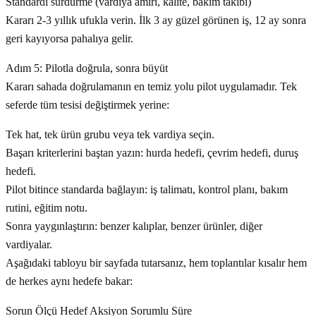
Standardı sürdürme (vardiya amiri, kalite, bakım takibi)
Kararı 2-3 yıllık ufukla verin. İlk 3 ay güzel görünen iş, 12 ay sonra
geri kayıyorsa pahalıya gelir.
Adım 5: Pilotla doğrula, sonra büyüt
Kararı sahada doğrulamanın en temiz yolu pilot uygulamadır. Tek
seferde tüm tesisi değiştirmek yerine:
Tek hat, tek ürün grubu veya tek vardiya seçin.
Başarı kriterlerini baştan yazın: hurda hedefi, çevrim hedefi, duruş
hedefi.
Pilot bitince standarda bağlayın: iş talimatı, kontrol planı, bakım
rutini, eğitim notu.
Sonra yaygınlaştırın: benzer kalıplar, benzer ürünler, diğer
vardiyalar.
Aşağıdaki tabloyu bir sayfada tutarsanız, hem toplantılar kısalır hem
de herkes aynı hedefe bakar:
Sorun Ölçü Hedef Aksiyon Sorumlu Süre