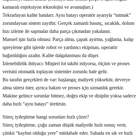
kamaralı enjeksiyon teknolojisi ve avantajları.)
Tekrarlayan kalite hataları: Aynı hatayı operatör ayarıyla “tutmak”
zorundaysan sistem zayıftır. Gerçek zamanlı basınç, sıcaklık, dolum
hızı izleme ile sapmalar daha parça çıkmadan yakalanır.
Manuel işin fazla olması: Parça alma, çapak ayırma, yağlama, kalıp
spreyleme gibi işlerde robot ve yardımcı ekipman, operatör
bağımlılığını azaltır. Kalite dalgalanması da düşer.
İzlenebilirlik ihtiyacı: Müşteri lot takibi istiyorsa, ölçüm ve proses
verisini otomatik toplayan sistemler zorunlu hale gelir.
Bu tarafın gerçekleri de var: başlangıç maliyeti yüksektir, devreye
alma süresi ister, ayrıca bakım ve proses için uzmanlık gerekir.
Makine gelince sorunlar bitmez, doğru ekip ve disiplin yoksa sadece
daha hızlı “aynı hatayı” üretirsin.
Süreç iyileştirme hangi sorunları hızlı çözer?
Süreç iyileştirme, çoğu zaman düşük maliyetle hızlı sonuç verir,
çünkü “kaybın olduğu yere” müdahale eder. Sahada en sık ve hızlı