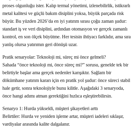
proses olgunluğu ister. Kalıp termal yönetimi, izlenebilirlik, istikrarlı
metal kalitesi ve güçlü bakım disiplini yoksa, büyük parçada risk
büyür. Bu yüzden 2026’da en iyi yatırım sırası çoğu zaman şudur:
standart iş ve veri disiplini, ardından otomasyon ve gerçek zamanlı
kontrol, en son ölçek büyütme. Her tesisin ihtiyacı farklıdır, ama sıra
yanlış olursa yatırımın geri dönüşü uzar.
Pratik senaryolar: Teknoloji mi, süreç mi önce gelmeli?
Sahada “önce teknoloji mi, önce süreç mi?” sorusu, genelde tek bir
belirtiyle başlar ama gerçek nedenler karışıktır. Sağlam bir
dökümhane yatırım kararı için en pratik yol şudur: önce süreci stabil
hale getir, sonra teknolojiyle bunu kilitle. Aşağıdaki 3 senaryoda,
önce hangi adımı atman gerektiğini hızlıca eşleştirebilirsin.
Senaryo 1: Hurda yükseldi, müşteri şikayetleri arttı
Belirtiler: Hurda ve yeniden işleme artar, müşteri iadeleri sıklaşır,
vardiyalar arasında kalite dalgalanır.