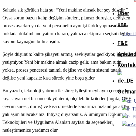
Sahada sık görülen hata şu: “Yeni makine alırsak her şey düzelir.”
Über
Oysa sorun bazen kalıp değişim süreleri, plansız duruşlar, değişken
uns
proses ayarları ya da yeni personelin aynı işi farklı yapmasıdır. Bu
noktada dökümhane yatırım kararı, yalnızca ekipman seçimi değil,
Dienstl
kaybın kaynağını bulma işidir.
F&E
Ankünd
Şöyle düşünün: kalite şikayeti artmış, sevkiyatlar gecikiyor, kapasite
yetişmiyor. Yeni bir makine almak cazip gelir, ama bakım rutini
Kontak
yoksa, proses penceresi tanımlı değilse ve ölçüm sistemi tutarlı
değilse yeni kapasite kısa sürede yine boşa gider.
Bu yazıda, teknoloji yatırımı ile süreç iyileştirmeyi aynı çerçevede
Germa
kıyaslayan net bir öncelik yöntemi, ölçülebilir kriterler (hurda, OEE,
çevrim süresi, duruş) ve kısa örneklerle kararınızı hızlandıracak bir
yaklaşım bulacaksınız. İhtiyaç duyarsanız, Alüminyum Döküm
Teknolojileri ve Uygulama Alanları sayfası da seçenekleri
Ar
netleştirmenize yardımcı olur.