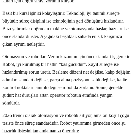
kararı için doğru sırayı zorunlu kılıyor.
Basit bir kural işinizi kolaylaştırır: Teknoloji, iyi tanımlı süreçte
büyütür; süreç disiplini ise teknolojinin geri dönüşünü hızlandırır.
Bazı yatırımlar doğrudan makine ve otomasyonla başlar, bazıları ise
önce standardı ister. Aşağıdaki başlıklar, sahada en sık karşımıza
çıkan ayrımı netleştirir.
Otomasyon ve robotlar: Verim kazanımı için önce standart iş gerekir
Robot, iyi kurulmuş bir hattın “kas gücüdür”. Zayıf süreçte ise
hızlandırılmış sorun üretir. Besleme düzeni net değilse, kalıp değişim
adımları standart değilse, parça alma pozisyonu sabit değilse, kalite
kontrol noktaları tanımlı değilse robot da zorlanır. Sonuç genelde
şudur: hat duruşları artar, operatör robotun etrafında yangın
söndürür.
2026 trendi olarak otomasyon ve robotik artıyor, ama ön koşul çoğu
tesiste önce süreç standardıdır. Robot yatırımına girmeden önce şu
hazırlık listesini tamamlamanızı öneririm: