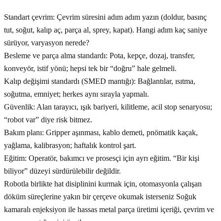
Standart çevrim: Çevrim süresini adım adım yazın (doldur, basınç
tut, soğut, kalıp aç, parça al, sprey, kapat). Hangi adım kaç saniye
sürüyor, varyasyon nerede?
Besleme ve parça alma standardı: Pota, kepçe, dozaj, transfer,
konveyör, istif yönü; hepsi tek bir “doğru” hale gelmeli.
Kalıp değişimi standardı (SMED mantığı): Bağlantılar, ısıtma,
soğutma, emniyet; herkes aynı sırayla yapmalı.
Güvenlik: Alan tarayıcı, ışık bariyeri, kilitleme, acil stop senaryosu;
“robot var” diye risk bitmez.
Bakım planı: Gripper aşınması, kablo demeti, pnömatik kaçak,
yağlama, kalibrasyon; haftalık kontrol şart.
Eğitim: Operatör, bakımcı ve prosesçi için ayrı eğitim. “Bir kişi
biliyor” düzeyi sürdürülebilir değildir.
Robotla birlikte hat disiplinini kurmak için, otomasyonla çalışan
döküm süreçlerine yakın bir çerçeve okumak isterseniz Soğuk
kamaralı enjeksiyon ile hassas metal parça üretimi içeriği, çevrim ve