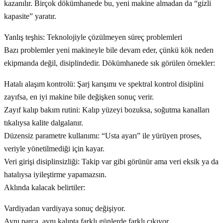
kazanılır. Birçok dökümhanede bu, yeni makine almadan da “gizli
kapasite” yaratır.
Yanlış teşhis: Teknolojiyle çözülmeyen süreç problemleri
Bazı problemler yeni makineyle bile devam eder, çünkü kök neden
ekipmanda değil, disiplindedir. Dökümhanede sık görülen örnekler:
Hatalı alaşım kontrolü: Şarj karışımı ve spektral kontrol disiplini
zayıfsa, en iyi makine bile değişken sonuç verir.
Zayıf kalıp bakım rutini: Kalıp yüzeyi bozuksa, soğutma kanalları
tıkalıysa kalite dalgalanır.
Düzensiz parametre kullanımı: “Usta ayarı” ile yürüyen proses,
veriyle yönetilmediği için kayar.
Veri girişi disiplinsizliği: Takip var gibi görünür ama veri eksik ya da
hatalıysa iyileştirme yapamazsın.
Aklında kalacak belirtiler:
Vardiyadan vardiyaya sonuç değişiyor.
Aynı parça, aynı kalıpta farklı günlerde farklı çıkıyor.