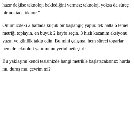
hazır değilse teknoloji beklediğini vermez; teknoloji yoksa da süreç
bir noktada tıkanır.”
Önümüzdeki 2 haftada küçük bir başlangıç yapın: tek hatta 6 temel
metriği toplayın, en büyük 2 kaybı seçin, 3 hızlı kazanım aksiyonu
yazın ve günlük takip edin. Bu mini çalışma, hem süreci toparlar
hem de teknoloji yatırımının yerini netleştirir.
Bu yaklaşımı kendi tesisinizde hangi metrikle başlatacaksınız: hurda
mı, duruş mu, çevrim mi?
Niederdruck-Druckgießsysteme: Präzision,
Langlebigkeit und Effizienz in einem
Echtzeitsteuerungssystem mit Industrie 4.0:
Smart Casting Lösungen