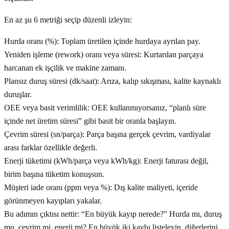
En az şu 6 metriği seçip düzenli izleyin:
Hurda oranı (%): Toplam üretilen içinde hurdaya ayrılan pay.
Yeniden işleme (rework) oranı veya süresi: Kurtarılan parçaya
harcanan ek işçilik ve makine zamanı.
Plansız duruş süresi (dk/saat): Arıza, kalıp sıkışması, kalite kaynaklı
duruşlar.
OEE veya basit verimlilik: OEE kullanmıyorsanız, “planlı süre
içinde net üretim süresi” gibi basit bir oranla başlayın.
Çevrim süresi (sn/parça): Parça başına gerçek çevrim, vardiyalar
arası farklar özellikle değerli.
Enerji tüketimi (kWh/parça veya kWh/kg): Enerji faturası değil,
birim başına tüketim konuşsun.
Müşteri iade oranı (ppm veya %): Dış kalite maliyeti, içeride
görünmeyen kayıpları yakalar.
Bu adımın çıktısı nettir: “En büyük kayıp nerede?” Hurda mı, duruş
mu, çevrim mi, enerji mi? En büyük iki kaybı listeleyin, diğerlerini