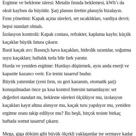
Ergitme ve bekleme süresi: Metalin fırında beklemesi, kWh’ı da
oksit kaybını da büyütür. Şarj planını üretim planıyla hizalayın.
Fırın yönetimi: Kapak açma süreleri, set sıcaklıkları, vardiya devri;
hepsi standart olmalı.
İzolasyon kontrolü: Kapak contası, refrakter, kaplama kaybı; küçük
kaçaklar büyük fatura çıkarır.
Basit kaçak avı: Basınçlı hava kaçakları, hidrolik sızıntılar, soğutma
suyu kaçakları; haftalık turla bile fark yaratır.
Hurda ve yeniden ergitme: Hurdayı düşürmek, aynı anda enerji ve
kapasite kazancı verir. En temiz tasarruf budur.
Büyük yatırımlar (yeni fırın, ısı geri kazanım, otomatik şarj)
konuşulmadan önce şu kısa kontrol listesini tamamlayın: set
değerleri standart mı, bekleme süreleri ölçülüyor mu, izolasyon
kaçakları kayıt altına alınıyor mu, kaçak turu yapılıyor mu, yeniden
ergitme oranı takip ediliyor mu? Bu beşli, birçok tesiste birkaç
haftada somut tasarruf çıkarır.
Mega, giga döküm gibi büyük ölçekli yaklaşımlar ise sermaye kadar