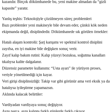
kazanılır. Birçok dökümhanede bu, yeni makine almadan da “gizli
kapasite” yaratır.
Yanlış teşhis: Teknolojiyle çözülmeyen süreç problemleri
Bazı problemler yeni makineyle bile devam eder, çünkü kök neden
ekipmanda değil, disiplindedir. Dökümhanede sık görülen örnekler:
Hatalı alaşım kontrolü: Şarj karışımı ve spektral kontrol disiplini
zayıfsa, en iyi makine bile değişken sonuç verir.
Zayıf kalıp bakım rutini: Kalıp yüzeyi bozuksa, soğutma kanalları
tıkalıysa kalite dalgalanır.
Düzensiz parametre kullanımı: “Usta ayarı” ile yürüyen proses,
veriyle yönetilmediği için kayar.
Veri girişi disiplinsizliği: Takip var gibi görünür ama veri eksik ya da
hatalıysa iyileştirme yapamazsın.
Aklında kalacak belirtiler:
Vardiyadan vardiyaya sonuç değişiyor.
Aynı parça, aynı kalıpta farklı günlerde farklı çıkıyor.