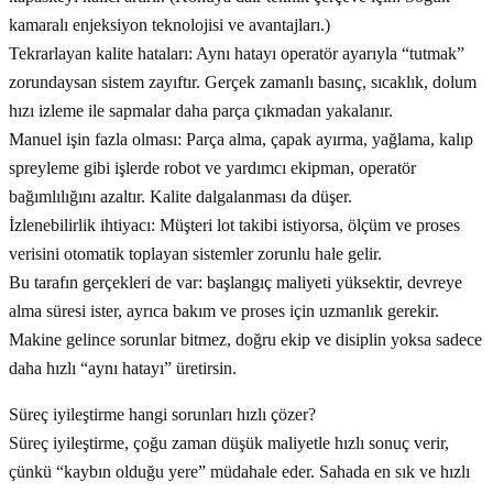
kamaralı enjeksiyon teknolojisi ve avantajları.)
Tekrarlayan kalite hataları: Aynı hatayı operatör ayarıyla “tutmak”
zorundaysan sistem zayıftır. Gerçek zamanlı basınç, sıcaklık, dolum
hızı izleme ile sapmalar daha parça çıkmadan yakalanır.
Manuel işin fazla olması: Parça alma, çapak ayırma, yağlama, kalıp
spreyleme gibi işlerde robot ve yardımcı ekipman, operatör
bağımlılığını azaltır. Kalite dalgalanması da düşer.
İzlenebilirlik ihtiyacı: Müşteri lot takibi istiyorsa, ölçüm ve proses
verisini otomatik toplayan sistemler zorunlu hale gelir.
Bu tarafın gerçekleri de var: başlangıç maliyeti yüksektir, devreye
alma süresi ister, ayrıca bakım ve proses için uzmanlık gerekir.
Makine gelince sorunlar bitmez, doğru ekip ve disiplin yoksa sadece
daha hızlı “aynı hatayı” üretirsin.
Süreç iyileştirme hangi sorunları hızlı çözer?
Süreç iyileştirme, çoğu zaman düşük maliyetle hızlı sonuç verir,
çünkü “kaybın olduğu yere” müdahale eder. Sahada en sık ve hızlı