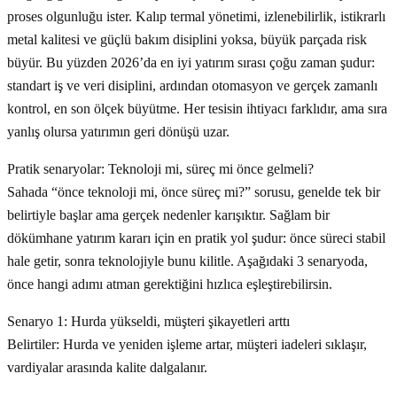
proses olgunluğu ister. Kalıp termal yönetimi, izlenebilirlik, istikrarlı
metal kalitesi ve güçlü bakım disiplini yoksa, büyük parçada risk
büyür. Bu yüzden 2026’da en iyi yatırım sırası çoğu zaman şudur:
standart iş ve veri disiplini, ardından otomasyon ve gerçek zamanlı
kontrol, en son ölçek büyütme. Her tesisin ihtiyacı farklıdır, ama sıra
yanlış olursa yatırımın geri dönüşü uzar.
Pratik senaryolar: Teknoloji mi, süreç mi önce gelmeli?
Sahada “önce teknoloji mi, önce süreç mi?” sorusu, genelde tek bir
belirtiyle başlar ama gerçek nedenler karışıktır. Sağlam bir
dökümhane yatırım kararı için en pratik yol şudur: önce süreci stabil
hale getir, sonra teknolojiyle bunu kilitle. Aşağıdaki 3 senaryoda,
önce hangi adımı atman gerektiğini hızlıca eşleştirebilirsin.
Senaryo 1: Hurda yükseldi, müşteri şikayetleri arttı
Belirtiler: Hurda ve yeniden işleme artar, müşteri iadeleri sıklaşır,
vardiyalar arasında kalite dalgalanır.