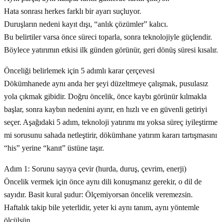
Hata sonrası herkes farklı bir ayarı suçluyor.
Duruşların nedeni kayıt dışı, “anlık çözümler” kalıcı.
Bu belirtiler varsa önce süreci toparla, sonra teknolojiyle güçlendir.
Böylece yatırımın etkisi ilk günden görünür, geri dönüş süresi kısalır.
Önceliği belirlemek için 5 adımlı karar çerçevesi
Dökümhanede aynı anda her şeyi düzeltmeye çalışmak, pusulasız
yola çıkmak gibidir. Doğru öncelik, önce kaybı görünür kılmakla
başlar, sonra kaybın nedenini ayırır, en hızlı ve en güvenli getiriyi
seçer. Aşağıdaki 5 adım, teknoloji yatırımı mı yoksa süreç iyileştirme
mi sorusunu sahada netleştirir, dökümhane yatırım kararı tartışmasını
“his” yerine “kanıt” üstüne taşır.
Adım 1: Sorunu sayıya çevir (hurda, duruş, çevrim, enerji)
Öncelik vermek için önce aynı dili konuşmanız gerekir, o dil de
sayıdır. Basit kural şudur: Ölçemiyorsan öncelik veremezsin.
Haftalık takip bile yeterlidir, yeter ki aynı tanım, aynı yöntemle
ölçülsün.