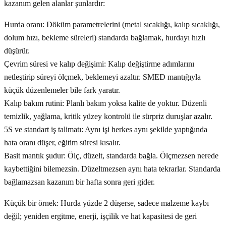
kazanım gelen alanlar şunlardır:
Hurda oranı: Döküm parametrelerini (metal sıcaklığı, kalıp sıcaklığı,
dolum hızı, bekleme süreleri) standarda bağlamak, hurdayı hızlı
düşürür.
Çevrim süresi ve kalıp değişimi: Kalıp değiştirme adımlarını
netleştirip süreyi ölçmek, beklemeyi azaltır. SMED mantığıyla
küçük düzenlemeler bile fark yaratır.
Kalıp bakım rutini: Planlı bakım yoksa kalite de yoktur. Düzenli
temizlik, yağlama, kritik yüzey kontrolü ile sürpriz duruşlar azalır.
5S ve standart iş talimatı: Aynı işi herkes aynı şekilde yaptığında
hata oranı düşer, eğitim süresi kısalır.
Basit mantık şudur: Ölç, düzelt, standarda bağla. Ölçmezsen nerede
kaybettiğini bilemezsin. Düzeltmezsen aynı hata tekrarlar. Standarda
bağlamazsan kazanım bir hafta sonra geri gider.
Küçük bir örnek: Hurda yüzde 2 düşerse, sadece malzeme kaybı
değil; yeniden ergitme, enerji, işçilik ve hat kapasitesi de geri