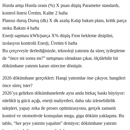
Hurda artışı Hurda oranı (%) X puan düşüş Parametre standardı,
kontrol listesi Üretim, Kalite 2 hafta
Plansız duruş Duruş (dk) X dk azalış Kalıp bakım planı, kritik parça
stoku Bakım 4 hafta
Enerji sapması kWh/parça X% düşüş Fırın bekleme disiplini,
izolasyon kontrolü Enerji, Üretim 6 hafta
Bu çerçeveyle ilerlediğinizde, teknoloji yatırımı da süreç iyileştirme
de “önce mi sonra mı?” tartışması olmaktan çıkar, ölçülebilir bir
dökümhane yatırım kararı sürecine dönüşür.
2026 dökümhane gerçekleri: Hangi yatırımlar öne çıkıyor, hangileri
önce süreç ister?
2026’ya gelirken dökümhanelerde aynı anda birkaç baskı büyüyor:
nitelikli iş gücü açığı, enerji maliyetleri, daha sıkı izlenebilirlik
talepleri, yapay zeka ile proses optimizasyonu, gerçek zamanlı
kontrol ve otomotivde konuşulan mega, giga döküm yaklaşımı. Bu
tablo, “her şeye yatırım yapalım” demiyor; dökümhane yatırım