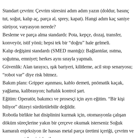
Standart çevrim: Çevrim süresini adım adım yazın (doldur, basınç
tut, soğut, kalıp aç, parça al, sprey, kapat). Hangi adım kaç saniye
sürüyor, varyasyon nerede?
Besleme ve parça alma standardı: Pota, kepçe, dozaj, transfer,
konveyör, istif yönü; hepsi tek bir “doğru” hale gelmeli.
Kalıp değişimi standardı (SMED mantığı): Bağlantılar, ısıtma,
soğutma, emniyet; herkes aynı sırayla yapmalı.
Güvenlik: Alan tarayıcı, ışık bariyeri, kilitleme, acil stop senaryosu;
“robot var” diye risk bitmez.
Bakım planı: Gripper aşınması, kablo demeti, pnömatik kaçak,
yağlama, kalibrasyon; haftalık kontrol şart.
Eğitim: Operatör, bakımcı ve prosesçi için ayrı eğitim. “Bir kişi
biliyor” düzeyi sürdürülebilir değildir.
Robotla birlikte hat disiplinini kurmak için, otomasyonla çalışan
döküm süreçlerine yakın bir çerçeve okumak isterseniz Soğuk
kamaralı enjeksiyon ile hassas metal parça üretimi içeriği, çevrim ve