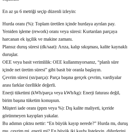
En az şu 6 metriği seçip düzenli izleyin:
Hurda oranı (%): Toplam üretilen içinde hurdaya ayrılan pay.
Yeniden işleme (rework) oranı veya süresi: Kurtarılan parçaya
harcanan ek işçilik ve makine zamanı.
Plansız duruş süresi (dk/saat): Arıza, kalıp sıkışması, kalite kaynaklı
duruşlar.
OEE veya basit verimlilik: OEE kullanmıyorsanız, “planlı süre
içinde net üretim süresi” gibi basit bir oranla başlayın.
Çevrim süresi (sn/parça): Parça başına gerçek çevrim, vardiyalar
arası farklar özellikle değerli.
Enerji tüketimi (kWh/parça veya kWh/kg): Enerji faturası değil,
birim başına tüketim konuşsun.
Müşteri iade oranı (ppm veya %): Dış kalite maliyeti, içeride
görünmeyen kayıpları yakalar.
Bu adımın çıktısı nettir: “En büyük kayıp nerede?” Hurda mı, duruş
mu, çevrim mi, enerji mi? En büyük iki kaybı listeleyin, diğerlerini