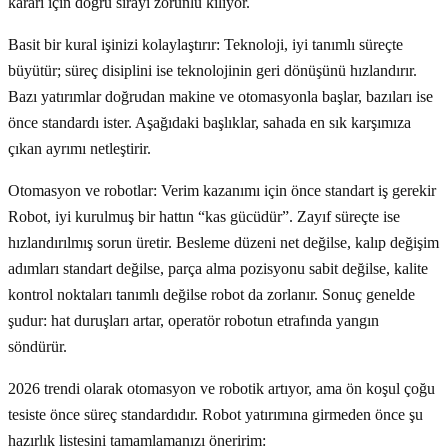
kararı için doğru sırayı zorunlu kılıyor.
Basit bir kural işinizi kolaylaştırır: Teknoloji, iyi tanımlı süreçte
büyütür; süreç disiplini ise teknolojinin geri dönüşünü hızlandırır.
Bazı yatırımlar doğrudan makine ve otomasyonla başlar, bazıları ise
önce standardı ister. Aşağıdaki başlıklar, sahada en sık karşımıza
çıkan ayrımı netleştirir.
Otomasyon ve robotlar: Verim kazanımı için önce standart iş gerekir
Robot, iyi kurulmuş bir hattın “kas gücüdür”. Zayıf süreçte ise
hızlandırılmış sorun üretir. Besleme düzeni net değilse, kalıp değişim
adımları standart değilse, parça alma pozisyonu sabit değilse, kalite
kontrol noktaları tanımlı değilse robot da zorlanır. Sonuç genelde
şudur: hat duruşları artar, operatör robotun etrafında yangın
söndürür.
2026 trendi olarak otomasyon ve robotik artıyor, ama ön koşul çoğu
tesiste önce süreç standardıdır. Robot yatırımına girmeden önce şu
hazırlık listesini tamamlamanızı öneririm: