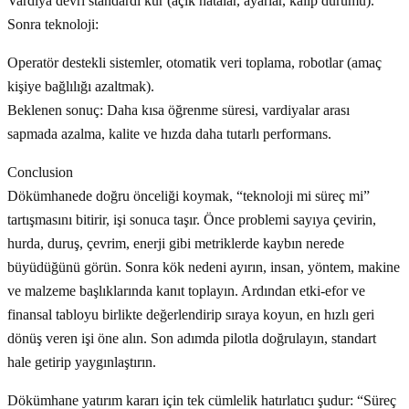
Vardiya devri standardı kur (açık hatalar, ayarlar, kalıp durumu).
Sonra teknoloji:
Operatör destekli sistemler, otomatik veri toplama, robotlar (amaç
kişiye bağlılığı azaltmak).
Beklenen sonuç: Daha kısa öğrenme süresi, vardiyalar arası
sapmada azalma, kalite ve hızda daha tutarlı performans.
Conclusion
Dökümhanede doğru önceliği koymak, “teknoloji mi süreç mi”
tartışmasını bitirir, işi sonuca taşır. Önce problemi sayıya çevirin,
hurda, duruş, çevrim, enerji gibi metriklerde kaybın nerede
büyüdüğünü görün. Sonra kök nedeni ayırın, insan, yöntem, makine
ve malzeme başlıklarında kanıt toplayın. Ardından etki-efor ve
finansal tabloyu birlikte değerlendirip sıraya koyun, en hızlı geri
dönüş veren işi öne alın. Son adımda pilotla doğrulayın, standart
hale getirip yaygınlaştırın.
Dökümhane yatırım kararı için tek cümlelik hatırlatıcı şudur: “Süreç