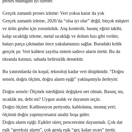
proses mantığını iyi özetler.
Gerçek zamanlı proses izleme: Veri yoksa karar da yok
Gerçek zamanlı izleme, 2026’da “olsa iyi olur” değil, birçok müşteri
ve ürün grubu için zorunluluk. Atış kontrolü, basınç eğrisi takibi,
kalıp sıcaklığı izleme, metal sıcaklığı ve dolum hızı gibi veriler,
hatayı parça çıkmadan önce yakalamanızı sağlar. Buradaki kritik
gerçek şu: Veri kalitesi zayıfsa sistem sadece alarm üretir. Bu da
ekranda kırmızı, sahada belirsizlik demektir.
Bu yatırımlarda ön koşul, teknoloji kadar veri disiplinidir. “Doğru
sensör, doğru ölçüm, doğru alarm eşiği” yaklaşımıyla ilerleyin:
Doğru sensör: Ölçmek istediğiniz değişken net olmalı. Basınç mı,
sıcaklık mı, debi mi? Uygun aralık ve dayanım seçin.
Doğru ölçüm: Kalibrasyon periyodu, kablolama, montaj yeri;
ölçümü doğru yapmıyorsanız analiz boşa gider.
Doğru alarm eşiği: Eşikler süreç penceresine dayanmalı. Çok dar
eşik “gereksiz alarm”, çok geniş eşik “geç kalan uyarı” üretir.