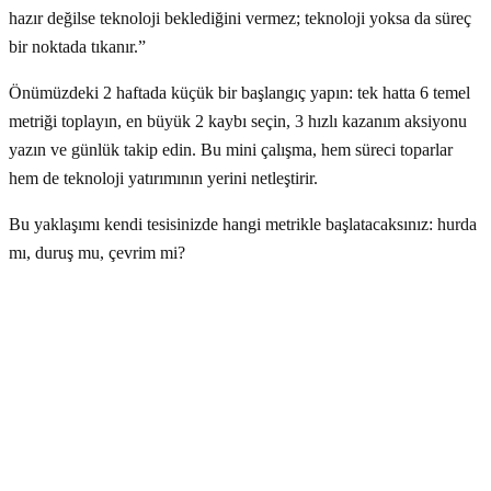
hazır değilse teknoloji beklediğini vermez; teknoloji yoksa da süreç
bir noktada tıkanır.”
Önümüzdeki 2 haftada küçük bir başlangıç yapın: tek hatta 6 temel
metriği toplayın, en büyük 2 kaybı seçin, 3 hızlı kazanım aksiyonu
yazın ve günlük takip edin. Bu mini çalışma, hem süreci toparlar
hem de teknoloji yatırımının yerini netleştirir.
Bu yaklaşımı kendi tesisinizde hangi metrikle başlatacaksınız: hurda
mı, duruş mu, çevrim mi?
Niederdruck-Druckgießsysteme: Präzision,
Langlebigkeit und Effizienz in einem
Echtzeitsteuerungssystem mit Industrie 4.0:
Smart Casting Lösungen