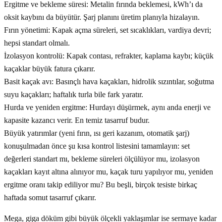
Ergitme ve bekleme süresi: Metalin fırında beklemesi, kWh’ı da
oksit kaybını da büyütür. Şarj planını üretim planıyla hizalayın.
Fırın yönetimi: Kapak açma süreleri, set sıcaklıkları, vardiya devri;
hepsi standart olmalı.
İzolasyon kontrolü: Kapak contası, refrakter, kaplama kaybı; küçük
kaçaklar büyük fatura çıkarır.
Basit kaçak avı: Basınçlı hava kaçakları, hidrolik sızıntılar, soğutma
suyu kaçakları; haftalık turla bile fark yaratır.
Hurda ve yeniden ergitme: Hurdayı düşürmek, aynı anda enerji ve
kapasite kazancı verir. En temiz tasarruf budur.
Büyük yatırımlar (yeni fırın, ısı geri kazanım, otomatik şarj)
konuşulmadan önce şu kısa kontrol listesini tamamlayın: set
değerleri standart mı, bekleme süreleri ölçülüyor mu, izolasyon
kaçakları kayıt altına alınıyor mu, kaçak turu yapılıyor mu, yeniden
ergitme oranı takip ediliyor mu? Bu beşli, birçok tesiste birkaç
haftada somut tasarruf çıkarır.
Mega, giga döküm gibi büyük ölçekli yaklaşımlar ise sermaye kadar