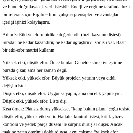
ve bunu doğrulayacak veri listesidir. Enerji ve ergitme tarafında hızlı
bir referans için Ergitme fırını çalışma prensipleri ve avantajları
içeriği işinizi kolaylaştırır.
Adım 3: Etki ve eforu birlikte değerlendir (hızlı kazanım listesi)
Sırada “ne kadar kazandırır, ne kadar uğraştırır?” sorusu var. Basit
bir etki-efor matrisi kullanın:
Yüksek etki, düşük efor: Önce bunlar. Genelde süreç iyileştirme
burada çıkar, ama her zaman değil.
Yüksek etki, yüksek efor: Büyük projeler, yatırım veya ciddi
değişim ister.
Düşük etki, düşük efor: Uygunsa yapın, ama öncelik yapmayın.
Düşük etki, yüksek efor: Liste dışı.
Kısa örnek: Plansız duruş yüksekse, “kalıp bakım planı” çoğu tesiste
düşük efor, yüksek etki verir. Haftalık kontrol listesi, kritik yüzey
kontrolü ve yedek parça düzeni ile sürpriz duruşlar düşer. Ancak
makine zaten ömrünü doldurduysa, aynı çalışma “yüksek efor,