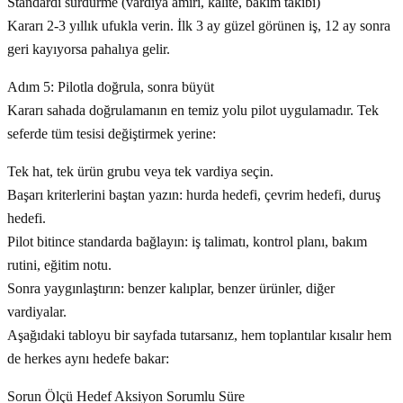
Standardı sürdürme (vardiya amiri, kalite, bakım takibi)
Kararı 2-3 yıllık ufukla verin. İlk 3 ay güzel görünen iş, 12 ay sonra
geri kayıyorsa pahalıya gelir.
Adım 5: Pilotla doğrula, sonra büyüt
Kararı sahada doğrulamanın en temiz yolu pilot uygulamadır. Tek
seferde tüm tesisi değiştirmek yerine:
Tek hat, tek ürün grubu veya tek vardiya seçin.
Başarı kriterlerini baştan yazın: hurda hedefi, çevrim hedefi, duruş
hedefi.
Pilot bitince standarda bağlayın: iş talimatı, kontrol planı, bakım
rutini, eğitim notu.
Sonra yaygınlaştırın: benzer kalıplar, benzer ürünler, diğer
vardiyalar.
Aşağıdaki tabloyu bir sayfada tutarsanız, hem toplantılar kısalır hem
de herkes aynı hedefe bakar:
Sorun Ölçü Hedef Aksiyon Sorumlu Süre