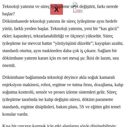
Teknoloji yatırımı ve süreç iyileştirme neyi değiştirir, farkı nerede
X
başlar?
Dökümhanede teknoloji yatırımı ile süreç iyileştirme aynı hedefe
yürür, farklı yerden başlar. Teknoloji yatırımı, yeni bir “kas gücü”
ekler; kapasiteyi, tekrarlanabilirliği ve ölçmeyi yükseltir. Süreç
iyileştirme ise mevcut hattın “yürüyüşünü düzeltir”; kayıpları azaltır,
standardı oturtur, aynı makineden daha çok iş çıkarır. Sağlam bir
dökümhane yatırım kararı için en net mesaj şu: İkisi de lazım, sıra
önemli.
Dökümhane bağlamında teknoloji deyince akla soğuk kamaralı
enjeksiyon makinesi, robot, ergitme ve tutma fırını, dozajlama, kalıp
soğutma kontrolü, sensör ve proses izleme sistemleri gelir. Süreç
iyileştirme tarafında ise kalıp değişim süresi, döküm parametre
standardı, ergitme disiplinleri, bakım planı, 5S ve eğitim gibi temel
konular vardır.
Kısa bir çerçeve kurmak için etki alanlarını şöyle düşünebilirsin: