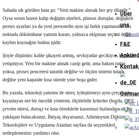
Sahada sık görülen hata şu: “Yeni makine alırsak her şey düzelir.”
Über
Oysa sorun bazen kalıp değişim süreleri, plansız duruşlar, değişken
uns
proses ayarları ya da yeni personelin aynı işi farklı yapmasıdır. Bu
noktada dökümhane yatırım kararı, yalnızca ekipman seçimi değil,
Dienstl
kaybın kaynağını bulma işidir.
F&E
Ankünd
Şöyle düşünün: kalite şikayeti artmış, sevkiyatlar gecikiyor, kapasite
yetişmiyor. Yeni bir makine almak cazip gelir, ama bakım rutini
Kontak
yoksa, proses penceresi tanımlı değilse ve ölçüm sistemi tutarlı
değilse yeni kapasite kısa sürede yine boşa gider.
Bu yazıda, teknoloji yatırımı ile süreç iyileştirmeyi aynı çerçevede
Germa
kıyaslayan net bir öncelik yöntemi, ölçülebilir kriterler (hurda, OEE,
çevrim süresi, duruş) ve kısa örneklerle kararınızı hızlandıracak bir
yaklaşım bulacaksınız. İhtiyaç duyarsanız, Alüminyum Döküm
Teknolojileri ve Uygulama Alanları sayfası da seçenekleri
Ar
netleştirmenize yardımcı olur.