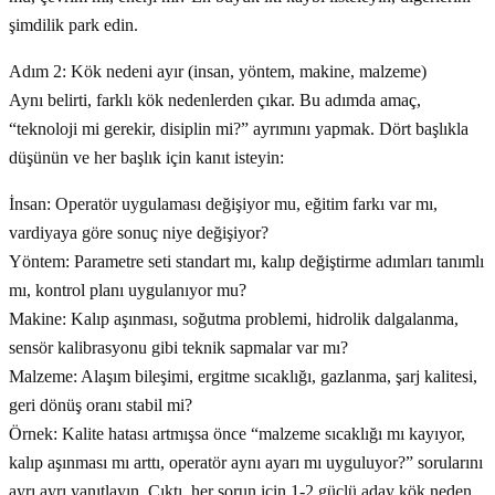
şimdilik park edin.
Adım 2: Kök nedeni ayır (insan, yöntem, makine, malzeme)
Aynı belirti, farklı kök nedenlerden çıkar. Bu adımda amaç,
“teknoloji mi gerekir, disiplin mi?” ayrımını yapmak. Dört başlıkla
düşünün ve her başlık için kanıt isteyin:
İnsan: Operatör uygulaması değişiyor mu, eğitim farkı var mı,
vardiyaya göre sonuç niye değişiyor?
Yöntem: Parametre seti standart mı, kalıp değiştirme adımları tanımlı
mı, kontrol planı uygulanıyor mu?
Makine: Kalıp aşınması, soğutma problemi, hidrolik dalgalanma,
sensör kalibrasyonu gibi teknik sapmalar var mı?
Malzeme: Alaşım bileşimi, ergitme sıcaklığı, gazlanma, şarj kalitesi,
geri dönüş oranı stabil mi?
Örnek: Kalite hatası artmışsa önce “malzeme sıcaklığı mı kayıyor,
kalıp aşınması mı arttı, operatör aynı ayarı mı uyguluyor?” sorularını
ayrı ayrı yanıtlayın. Çıktı, her sorun için 1-2 güçlü aday kök neden