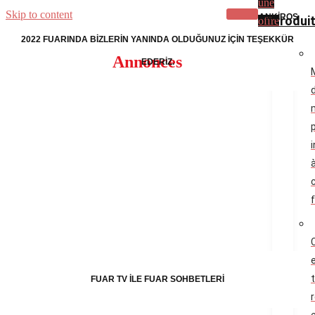
une
Skip to content
ANKİROS
Produi
offre
2022 FUARINDA BİZLERİN YANINDA OLDUĞUNUZ İÇİN TEŞEKKÜR
Annonces
EDERİZ.
FUAR TV İLE FUAR SOHBETLERİ
r