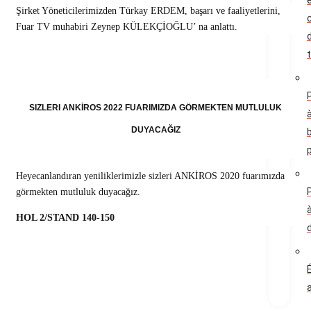
Şirket Yöneticilerimizden Türkay ERDEM, başarı ve faaliyetlerini,
Fuar TV muhabiri Zeynep KÜLEKÇİOĞLU’ na anlattı.
t
SIZLERI ANKİROS 2022 FUARIMIZDA GÖRMEKTEN MUTLULUK
DUYACAĞIZ
Heyecanlandıran yeniliklerimizle sizleri ANKİROS 2020 fuarımızda
görmekten mutluluk duyacağız.
HOL 2/STAND 140-150
a