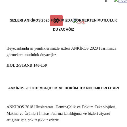
Ar
X
SIZLERI ANKİROS 2020 FUARIMIZDA GÖRMEKTEN MUTLULUK
DUYACAĞIZ
Heyecanlandıran yeniliklerimizle sizleri ANKİROS 2020 fuarımızda
görmekten mutluluk duyacağız.
HOL 2/STAND 140-150
ANKİROS 2018 DEMIR-ÇELIK VE DÖKÜM TEKNOLOJILERI FUARI
ANKİROS 2018 Uluslararası Demir-Çelik ve Döküm Teknolojileri,
Makina ve Ürünleri İhtisas Fuarına katıldığınız ve bizleri ziyaret
ettiğiniz için çok teşekkür ederiz.